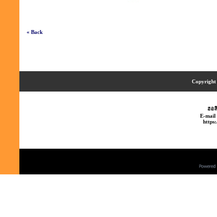
« Back
Copyright 
ฮอลิ
E-mail
https